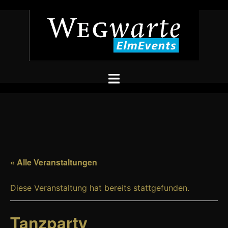
Zum
Inhalt
springen
Menü
umschalten
« Alle Veranstaltungen
Diese Veranstaltung hat bereits stattgefunden.
Tanzparty